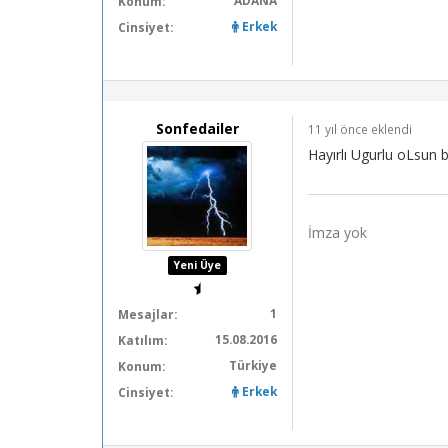
ADANA
Konum:
Erkek
Cinsiyet:
Sonfedailer
11 yıl önce eklendi
Hayırlı Ugurlu oLsun
İmza yok
Yeni Üye
1
Mesajlar:
15.08.2016
Katılım:
Türkiye
Konum:
Erkek
Cinsiyet: