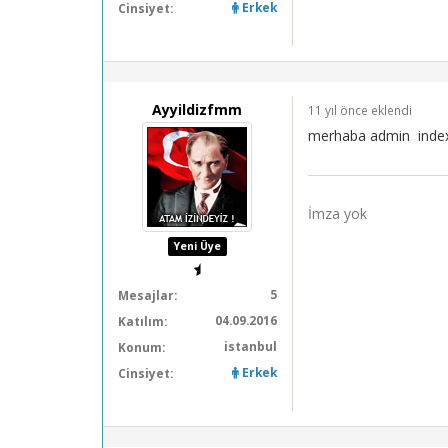
Erkek
Cinsiyet:
Ayyildizfmm
11 yıl önce eklendi
merhaba admin index
İmza yok
Yeni Üye
5
Mesajlar:
04.09.2016
Katılım:
istanbul
Konum:
Erkek
Cinsiyet: