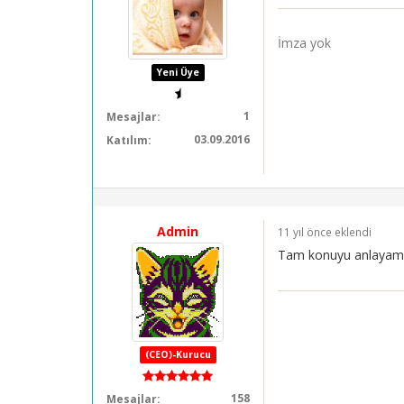
İmza yok
Yeni Üye
1
Mesajlar:
03.09.2016
Katılım:
Admin
11 yıl önce eklendi
Tam konuyu anlayamad
(CEO)-Kurucu
158
Mesajlar: