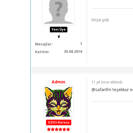
İmza yok
Yeni Üye
1
Mesajlar:
30.08.2016
Katılım:
Admin
11 yıl önce eklendi
@safarifm teşekkür e
(CEO)-Kurucu