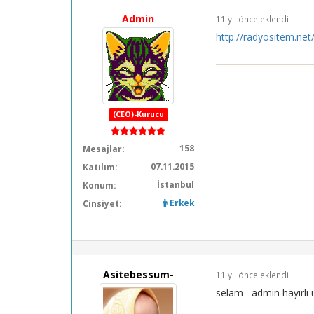
Admin
11 yıl önce eklendi
http://radyositem.net
(CEO)-Kurucu
158
Mesajlar:
07.11.2015
Katılım:
İstanbul
Konum:
Erkek
Cinsiyet:
Asitebessum-
11 yıl önce eklendi
selam admin hayırlı u