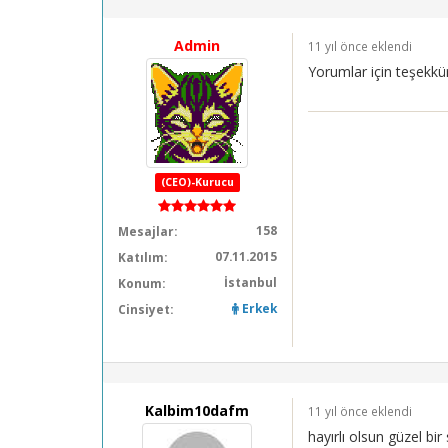
Admin
11 yıl önce eklendi
Yorumlar için teşekkü
(CEO)-Kurucu
158
Mesajlar:
07.11.2015
Katılım:
İstanbul
Konum:
Erkek
Cinsiyet:
Kalbim10dafm
11 yıl önce eklendi
hayırlı olsun güzel bir