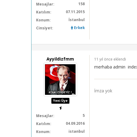
158
Mesajlar:
07.11.2015
Katılım:
İstanbul
Konum:
Erkek
Cinsiyet:
Ayyildizfmm
11 yıl önce eklendi
merhaba admin index
İmza yok
Yeni Üye
5
Mesajlar:
04.09.2016
Katılım:
istanbul
Konum: