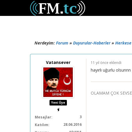
Nerdeyim:
Forum
»
Duyurular-Haberler
»
Herkese
Vatansever
11 yıl önce eklendi
hayırlı uğurlu olsunnn
OLAMAM ÇOK SEVSEM
Yeni Üye
3
Mesajlar:
28.06.2016
Katılım: