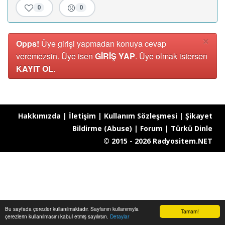
0
0
×
Opps!
Üye girişi yapmadan konuya cevap
veremezsin. Üye isen
GİRİŞ YAP
. Üye olmak istersen
KAYIT OL
.
Hakkımızda
|
İletişim
|
Kullanım Sözleşmesi
|
Şikayet
Bildirme (Abuse)
|
Forum
|
Türkü Dinle
© 2015 - 2026 Radyositem.NET
Bu sayfada çerezler kullanılmaktadır. Sayfanın kullanımıyla
Tamam!
çerezlerin kullanılmasını kabul etmiş sayılırsın.
Detaylar