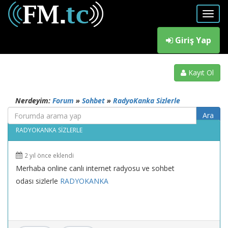
Giriş Yap
Kayıt Ol
Nerdeyim:
Forum
»
Sohbet
»
RadyoKanka Sizlerle
RADYOKANKA SIZLERLE
2 yıl önce eklendi
Merhaba online canlı internet radyosu ve sohbet
odası sizlerle
RADYOKANKA