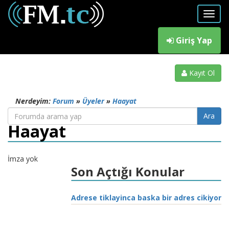
Giriş Yap
Kayıt Ol
Nerdeyim:
Forum
»
Üyeler
»
Haayat
Haayat
İmza yok
Son Açtığı Konular
Adrese tiklayinca baska bir adres cikiyor