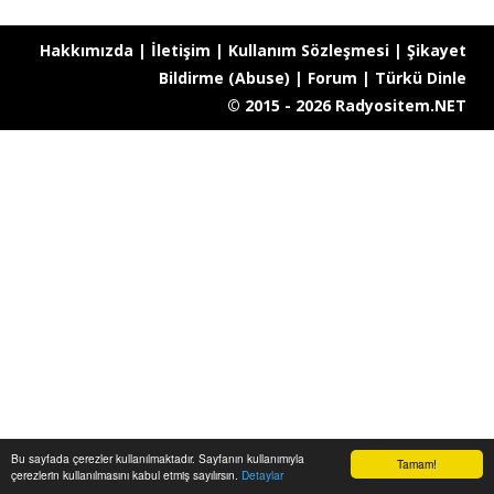
Hakkımızda
|
İletişim
|
Kullanım Sözleşmesi
|
Şikayet
Bildirme (Abuse)
|
Forum
|
Türkü Dinle
© 2015 - 2026 Radyositem.NET
Bu sayfada çerezler kullanılmaktadır. Sayfanın kullanımıyla
Tamam!
çerezlerin kullanılmasını kabul etmiş sayılırsın.
Detaylar