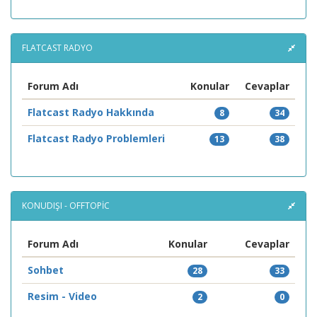
FLATCAST RADYO
Forum Adı
Konular
Cevaplar
Flatcast Radyo Hakkında
8
34
Flatcast Radyo Problemleri
13
38
KONUDIŞI - OFFTOPIC
Forum Adı
Konular
Cevaplar
Sohbet
28
33
Resim - Video
2
0