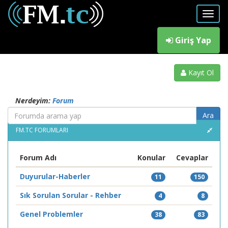
Giriş Yap
Kayıt Ol
Nerdeyim:
Forum
FM.TC FORUMLARI
Forum Adı
Konular
Cevaplar
Duyurular-Haberler
11
150
Sık Sorulan Sorular - Rehber
4
8
Genel Problemler
38
83