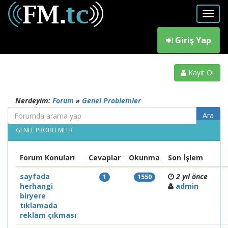
Giriş Yap
Kayıt Ol
Nerdeyim:
Forum
»
Genel Problemler
GENEL PROBLEMLER
Forum Konuları
Cevaplar
Okunma
Son İşlem
sayfada
2 yıl önce
1
1550
herhangi
admin
biryere
tıklamada
reklam çıkması