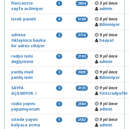
Flatcastta
3 yıl önce
1
2854
sayfa acilmiyor
admin
istek paneli
8 yıl önce
0
5189
Bilinmiyor
adrese
9 yıl önce
2
3716
tiklayinca baska
haayat
bir adres cikiyor
radyo ismi
9 yıl önce
1
3193
değiştirme
admin
yanliş meil
9 yıl önce
3
3905
yanliş isim
Bilinmiyor
SAYFA
9 yıl önce
3
4135
AÇILMIYOR..!
fmtcradyofm
radio yayını
9 yıl önce
1
2584
yapamıyorum
admin
sitede yayını
9 yıl önce
1
2582
kolyaca acma
admin