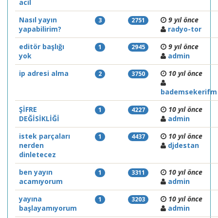
acil
Nasıl yayın
9 yıl önce
3
2751
yapabilirim?
radyo-tor
editör başlığı
9 yıl önce
1
2945
yok
admin
ip adresi alma
10 yıl önce
2
3750
bademsekerifm
ŞİFRE
10 yıl önce
1
4227
DEĞİSİKLİĞİ
admin
istek parçaları
10 yıl önce
1
4437
nerden
djdestan
dinletecez
ben yayın
10 yıl önce
1
3311
acamıyorum
admin
yayına
10 yıl önce
1
3203
başlayamıyorum
admin