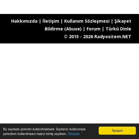
Hakkımızda
|
İletişim
|
Kullanım Sözleşmesi
|
Şikayet
Bildirme (Abuse)
|
Forum
|
Türkü Dinle
© 2015 - 2026 Radyositem.NET
Bu sayfada çerezler kullanılmaktadır. Sayfanın kullanımıyla
Tamam!
çerezlerin kullanılmasını kabul etmiş sayılırsın.
Detaylar