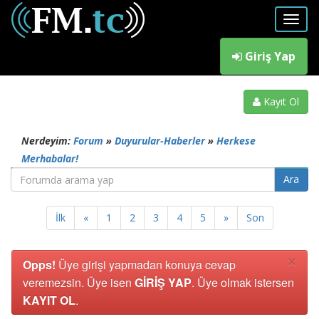
Giriş Yap
Kayıt Ol
Nerdeyim:
Forum
»
Duyurular-Haberler
»
Herkese
Merhabalar!
İlk
«
1
2
3
4
5
»
Son
×
Opps!
Üye girişi yapmadan konuya cevap
veremezsin. Üye isen
GİRİŞ YAP
. Üye olmak istersen
KAYIT OL
.